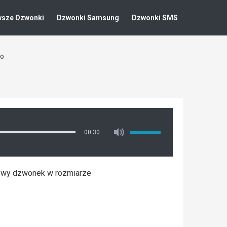
wsze Dzwonki
Dzwonki Samsung
Dzwonki SMS
mo
00:30
mowy dzwonek w rozmiarze