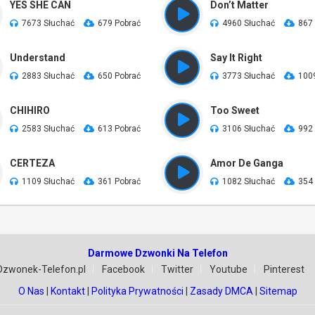
YES SHE CAN
Don’t Matter
7673 Słuchać
679 Pobrać
4960 Słuchać
867
Understand
Say It Right
2883 Słuchać
650 Pobrać
3773 Słuchać
100
CHIHIRO
Too Sweet
2583 Słuchać
613 Pobrać
3106 Słuchać
992
CERTEZA
Amor De Ganga
1109 Słuchać
361 Pobrać
1082 Słuchać
354
Darmowe Dzwonki Na Telefon
Dzwonek-Telefon.pl
Facebook
Twitter
Youtube
Pinterest
O Nas
|
Kontakt
|
Polityka Prywatności
|
Zasady DMCA
|
Sitemap