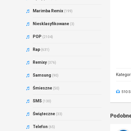
Marimba Remix
(199)
Niesklasyfikowane
(3)
POP
(2104)
Rap
(631)
Remixy
(376)
Kategor
Samsung
(90)
Śmieszne
(50)
510 S
SMS
(130)
Świąteczne
(33)
Podobne
Telefon
(65)