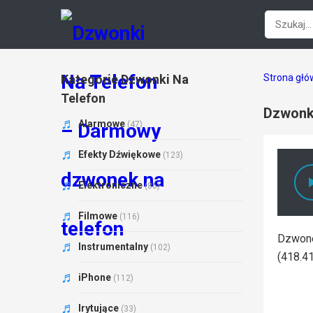
Kategorie Dzwonki Na
Strona gł
Telefon
Dzwonki
Alarmowe
(47)
Efekty Dźwiękowe
(123)
Elektroniczne
(86)
Filmowe
(116)
Dzwone
Instrumentalny
(102)
(418.4
iPhone
(112)
Irytujące
(33)