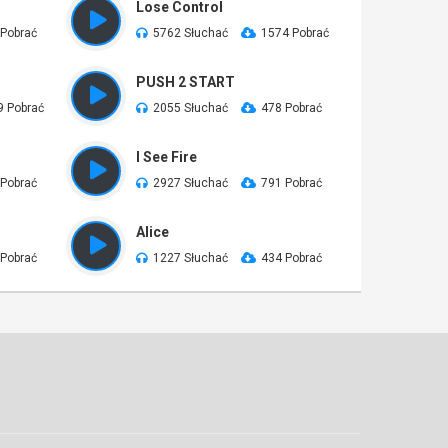
Lose Control
 Pobrać
5762 Słuchać
1574 Pobrać
PUSH 2 START
9 Pobrać
2055 Słuchać
478 Pobrać
I See Fire
 Pobrać
2927 Słuchać
791 Pobrać
Alice
 Pobrać
1227 Słuchać
434 Pobrać