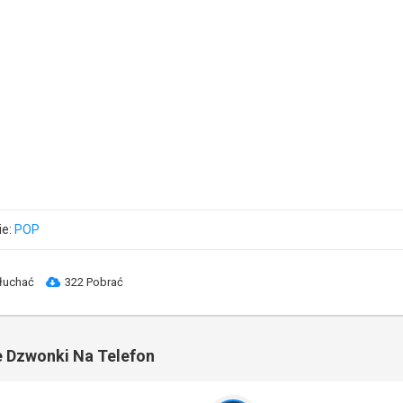
ie:
POP
łuchać
322 Pobrać
 Dzwonki Na Telefon