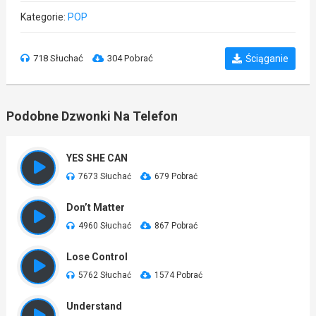
Kategorie:
POP
718 Słuchać
304 Pobrać
Ściąganie
Podobne Dzwonki Na Telefon
YES SHE CAN
7673 Słuchać
679 Pobrać
Don’t Matter
4960 Słuchać
867 Pobrać
Lose Control
5762 Słuchać
1574 Pobrać
Understand