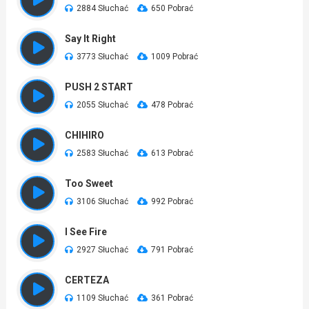
2884 Słuchać
650 Pobrać
Say It Right
3773 Słuchać
1009 Pobrać
PUSH 2 START
2055 Słuchać
478 Pobrać
CHIHIRO
2583 Słuchać
613 Pobrać
Too Sweet
3106 Słuchać
992 Pobrać
I See Fire
2927 Słuchać
791 Pobrać
CERTEZA
1109 Słuchać
361 Pobrać