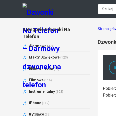
Kategorie Dzwonki Na
Strona gł
Telefon
Dzwonki
Alarmowe
(47)
Efekty Dźwiękowe
(123)
Elektroniczne
(86)
Filmowe
(116)
Pobier
Instrumentalny
(102)
Pobier
iPhone
(112)
Irytujące
(33)