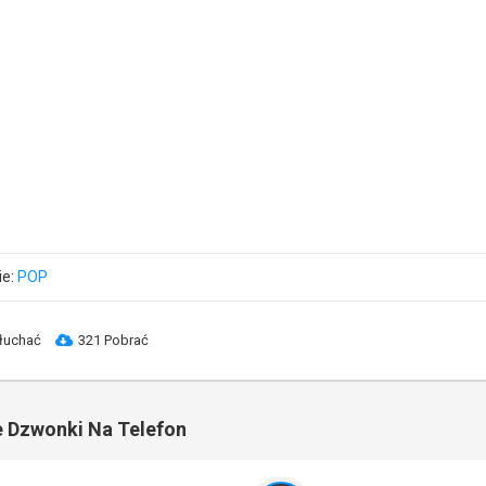
ie:
POP
łuchać
321 Pobrać
 Dzwonki Na Telefon