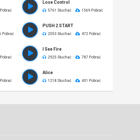
Lose Control
 Pobrać
5761 Słuchać
1569 Pobrać
PUSH 2 START
6 Pobrać
2053 Słuchać
472 Pobrać
I See Fire
 Pobrać
2925 Słuchać
787 Pobrać
Alice
 Pobrać
1218 Słuchać
431 Pobrać