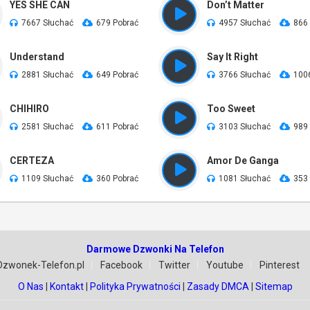
YES SHE CAN
Don’t Matter
7667 Słuchać
679 Pobrać
4957 Słuchać
866
Understand
Say It Right
2881 Słuchać
649 Pobrać
3766 Słuchać
100
CHIHIRO
Too Sweet
2581 Słuchać
611 Pobrać
3103 Słuchać
989
CERTEZA
Amor De Ganga
1109 Słuchać
360 Pobrać
1081 Słuchać
353
Darmowe Dzwonki Na Telefon
Dzwonek-Telefon.pl
Facebook
Twitter
Youtube
Pinterest
O Nas
|
Kontakt
|
Polityka Prywatności
|
Zasady DMCA
|
Sitemap