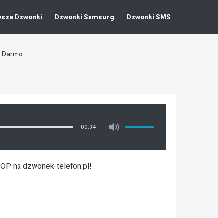
wsze Dzwonki
Dzwonki Samsung
Dzwonki SMS
a Darmo
00:34
POP na dzwonek-telefon.pl!