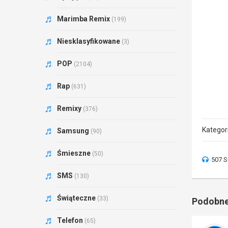
Marimba Remix
(199)
Niesklasyfikowane
(3)
POP
(2104)
Rap
(631)
Remixy
(376)
Kategor
Samsung
(90)
Śmieszne
(50)
507 S
SMS
(130)
Świąteczne
(33)
Podobne
Telefon
(65)