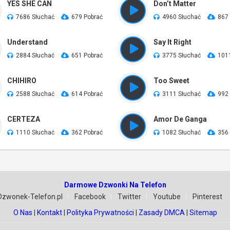
YES SHE CAN
Don’t Matter
7686 Słuchać
679 Pobrać
4960 Słuchać
867
Understand
Say It Right
2884 Słuchać
651 Pobrać
3775 Słuchać
101
CHIHIRO
Too Sweet
2588 Słuchać
614 Pobrać
3111 Słuchać
992
CERTEZA
Amor De Ganga
1110 Słuchać
362 Pobrać
1082 Słuchać
356
Darmowe Dzwonki Na Telefon
Dzwonek-Telefon.pl
Facebook
Twitter
Youtube
Pinterest
O Nas
|
Kontakt
|
Polityka Prywatności
|
Zasady DMCA
|
Sitemap