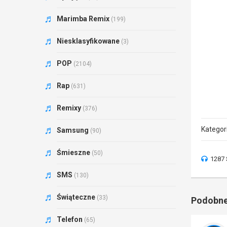
Marimba Remix
(199)
Niesklasyfikowane
(3)
POP
(2104)
Rap
(631)
Remixy
(376)
Kategor
Samsung
(90)
Śmieszne
(50)
1287 
SMS
(130)
Świąteczne
(33)
Podobne
Telefon
(65)