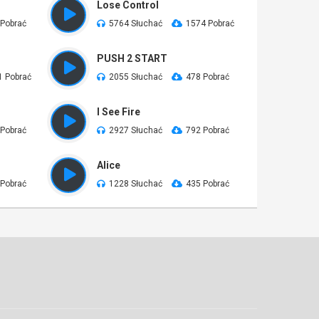
Lose Control
 Pobrać
5764 Słuchać
1574 Pobrać
PUSH 2 START
1 Pobrać
2055 Słuchać
478 Pobrać
I See Fire
 Pobrać
2927 Słuchać
792 Pobrać
Alice
 Pobrać
1228 Słuchać
435 Pobrać