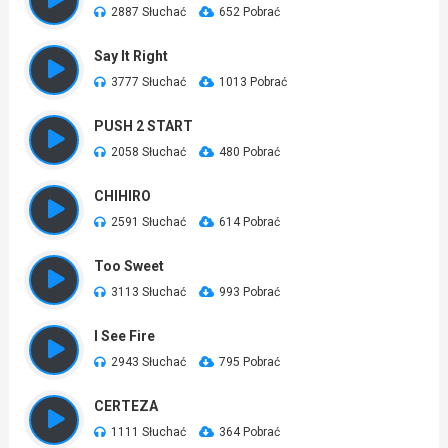
2887 Słuchać
652 Pobrać
Say It Right
3777 Słuchać
1013 Pobrać
PUSH 2 START
2058 Słuchać
480 Pobrać
CHIHIRO
2591 Słuchać
614 Pobrać
Too Sweet
3113 Słuchać
993 Pobrać
I See Fire
2943 Słuchać
795 Pobrać
CERTEZA
1111 Słuchać
364 Pobrać