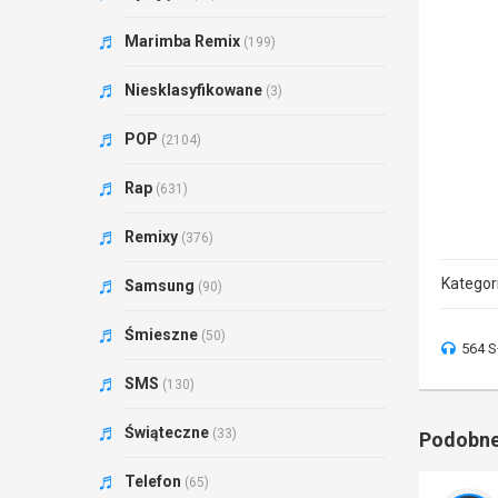
Marimba Remix
(199)
Niesklasyfikowane
(3)
POP
(2104)
Rap
(631)
Remixy
(376)
Kategor
Samsung
(90)
Śmieszne
(50)
564 S
SMS
(130)
Świąteczne
(33)
Podobne
Telefon
(65)