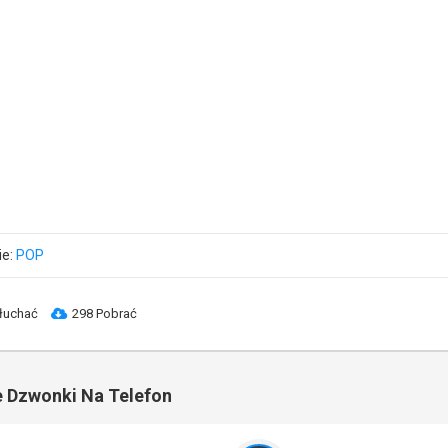
ie:
POP
łuchać
298 Pobrać
 Dzwonki Na Telefon