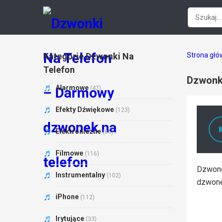
Kategorie Dzwonki Na
Strona gł
Telefon
Dzwonk
Alarmowe
(47)
Efekty Dźwiękowe
(123)
Elektroniczne
(86)
Filmowe
(116)
Dzwone
Instrumentalny
(102)
dzwone
iPhone
(112)
Irytujące
(33)