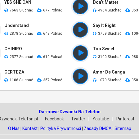
YES SHE CAN
Don’t Matter
7663 Słuchać
677 Pobrać
4954 Słuchać
863
Understand
Say It Right
2878 Słuchać
649 Pobrać
3759 Słuchać
100
CHIHIRO
Too Sweet
2577 Słuchać
610 Pobrać
3100 Słuchać
988
CERTEZA
Amor De Ganga
1106 Słuchać
357 Pobrać
1079 Słuchać
350
Darmowe Dzwonki Na Telefon
Dzwonek-Telefon.pl
Facebook
Twitter
Youtube
Pinterest
O Nas
|
Kontakt
|
Polityka Prywatności
|
Zasady DMCA
|
Sitemap