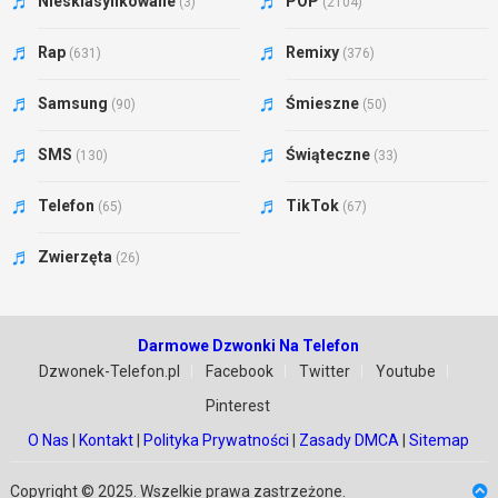
Niesklasyfikowane
POP
(3)
(2104)
Rap
Remixy
(631)
(376)
Samsung
Śmieszne
(90)
(50)
SMS
Świąteczne
(130)
(33)
Telefon
TikTok
(65)
(67)
Zwierzęta
(26)
Darmowe Dzwonki Na Telefon
Dzwonek-Telefon.pl
Facebook
Twitter
Youtube
Pinterest
O Nas
|
Kontakt
|
Polityka Prywatności
|
Zasady DMCA
|
Sitemap
Copyright © 2025. Wszelkie prawa zastrzeżone.