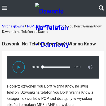
Strona główna
POP Dzwonki Na Telefon
You Don’t Wanna Know
Dzwonek na Telefon za Darmo
Dzwonki Na Telefon You Don’t Wanna Know
00:00
00:33
Pobierz dzwonek You Don’t Wanna Know na swój
telefon. Dzwonki na telefon You Don’t Wanna Know z
kategorii dzwonków POP jest dostępny w wysokiej
jakości formatach MP3 i M4R do wyboru.