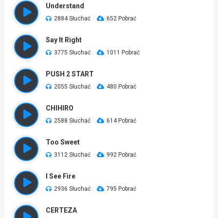
Understand
2884 Słuchać
652 Pobrać
Say It Right
3775 Słuchać
1011 Pobrać
PUSH 2 START
2055 Słuchać
480 Pobrać
CHIHIRO
2588 Słuchać
614 Pobrać
Too Sweet
3112 Słuchać
992 Pobrać
I See Fire
2936 Słuchać
795 Pobrać
CERTEZA