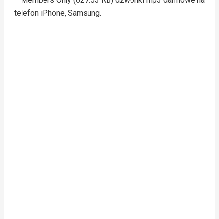
– Members Only (627.53 KB) dzwonki mp3 darmowe na
telefon iPhone, Samsung.