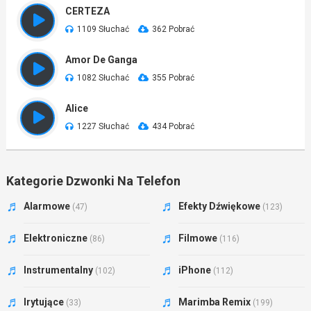
CERTEZA
1109 Słuchać
362 Pobrać
Amor De Ganga
1082 Słuchać
355 Pobrać
Alice
1227 Słuchać
434 Pobrać
Kategorie Dzwonki Na Telefon
Alarmowe
Efekty Dźwiękowe
(47)
(123)
Elektroniczne
Filmowe
(86)
(116)
Instrumentalny
iPhone
(102)
(112)
Irytujące
Marimba Remix
(33)
(199)