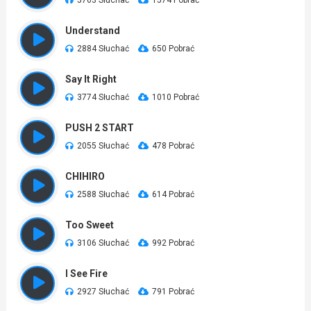
5763 Słuchać
1574 Pobrać
Understand
2884 Słuchać
650 Pobrać
Say It Right
3774 Słuchać
1010 Pobrać
PUSH 2 START
2055 Słuchać
478 Pobrać
CHIHIRO
2588 Słuchać
614 Pobrać
Too Sweet
3106 Słuchać
992 Pobrać
I See Fire
2927 Słuchać
791 Pobrać