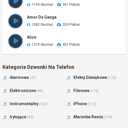
1109 Słuchać
361 Pobrać
Amor De Ganga
1082 Słuchać
353 Pobrać
Alice
1219 Słuchać
431 Pobrać
Kategorie Dzwonki Na Telefon
Alarmowe
Efekty Dźwiękowe
(47)
(123)
Elektroniczne
Filmowe
(86)
(116)
Instrumentalny
iPhone
(102)
(112)
Irytujące
Marimba Remix
(33)
(199)