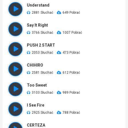
Understand
2881 Słuchać
649 Pobrać
Say It Right
3766 Słuchać
1007 Pobrać
PUSH 2 START
2053 Słuchać
473 Pobrać
CHIHIRO
2581 Słuchać
612 Pobrać
Too Sweet
3103 Słuchać
989 Pobrać
I See Fire
2925 Słuchać
788 Pobrać
CERTEZA