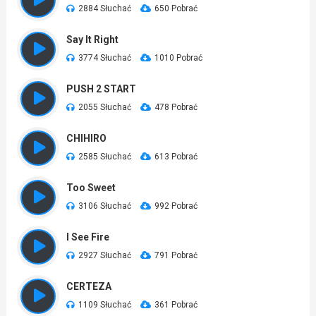
2884 Słuchać
650 Pobrać
Say It Right
3774 Słuchać
1010 Pobrać
PUSH 2 START
2055 Słuchać
478 Pobrać
CHIHIRO
2585 Słuchać
613 Pobrać
Too Sweet
3106 Słuchać
992 Pobrać
I See Fire
2927 Słuchać
791 Pobrać
CERTEZA
1109 Słuchać
361 Pobrać